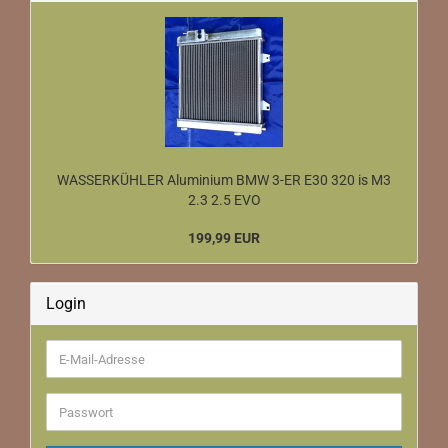
WASSERKÜHLER Aluminium BMW 3-ER E30 320 is M3
2.3 2.5 EVO
199,99 EUR
Login
E-
Mail-
Adresse
Passwort