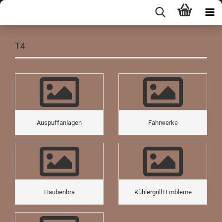
T4
Auspuffanlagen
Fahrwerke
Haubenbra
Kühlergrill+Embleme