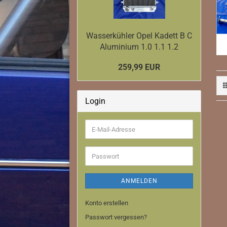
Downpipe
Ladeluftkühler
Wasserkühler Opel Kadett B C
Aluminium 1.0 1.1 1.2
259,99 EUR
Login
E-
Mail-
Adresse
Passwort
ANMELDEN
Konto erstellen
Downpipe
Passwort vergessen?
Ladeluftkühler