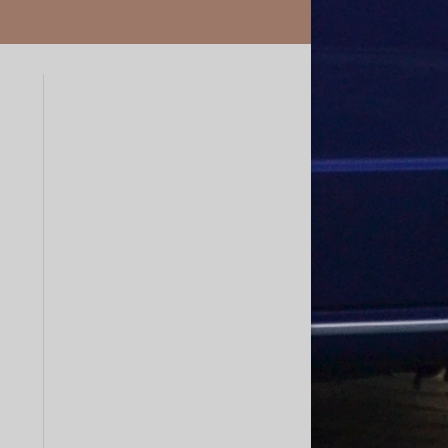
Endrohre
Ascona C
Fächerkrümmer
Astra
Ladeluftkühler
Calibra
Corsa
Insignia
Kadett
Manta A
Manta B
Omega
Opel GT
Rekord
Signum
Tigra
Vectra
Zafira A
Zafira B