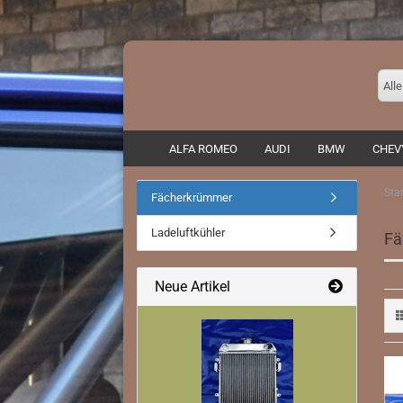
Alle
ALFA ROMEO
AUDI
BMW
CHEV
Star
Fächerkrümmer
Auspuffadapter/ Zubehör
Ladeluftkühler
Fä
Endrohre
Fächerkrümmer
Neue Artikel
Fahrwerke/ Domstreben
Rennkat