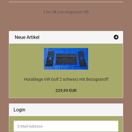
1
bis
19
(von insgesamt
19
)
Neue Artikel
Hutablage VW Golf 2 schwarz mit Bezugsstoff
229,99 EUR
Login
E-
Mail-