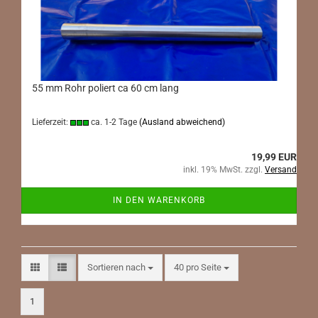
55 mm Rohr poliert ca 60 cm lang
Lieferzeit:
ca. 1-2 Tage
(Ausland abweichend)
19,99 EUR
inkl. 19% MwSt. zzgl.
Versand
IN DEN WARENKORB
Sortieren nach
pro Seite
Sortieren nach
40 pro Seite
1