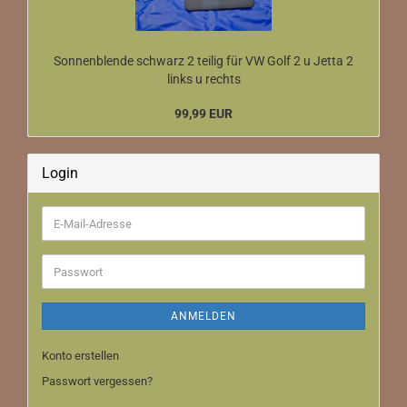
Sonnenblende schwarz 2 teilig für VW Golf 2 u Jetta 2
links u rechts
99,99 EUR
Login
E-
Mail-
Adresse
Passwort
ANMELDEN
Konto erstellen
Passwort vergessen?