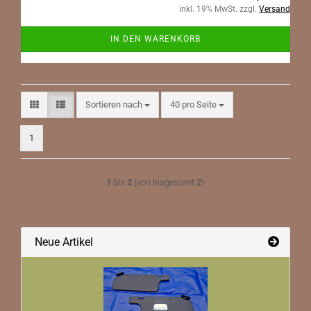
inkl. 19% MwSt. zzgl.
Versand
IN DEN WARENKORB
Sortieren nach
pro Seite
Sortieren nach
40 pro Seite
1
1
bis
2
(von insgesamt
2
)
Neue Artikel