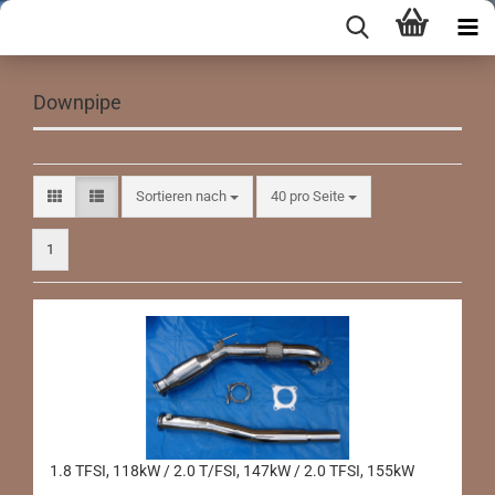
Downpipe
Sortieren nach
pro Seite
Sortieren nach
40 pro Seite
1
1.8 TFSI, 118kW / 2.0 T/FSI, 147kW / 2.0 TFSI, 155kW