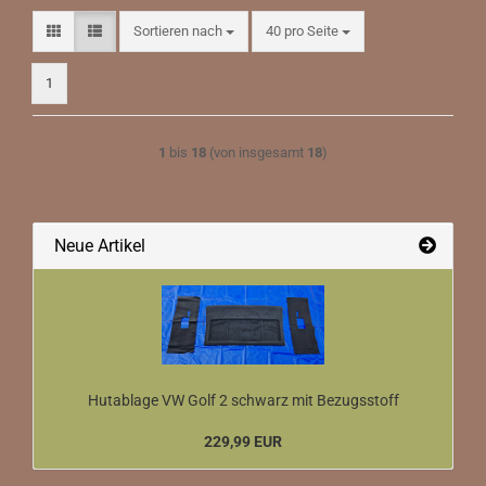
Sortieren nach
pro Seite
Sortieren nach
40 pro Seite
1
1
bis
18
(von insgesamt
18
)
Neue Artikel
Hutablage VW Golf 2 schwarz mit Bezugsstoff
229,99 EUR