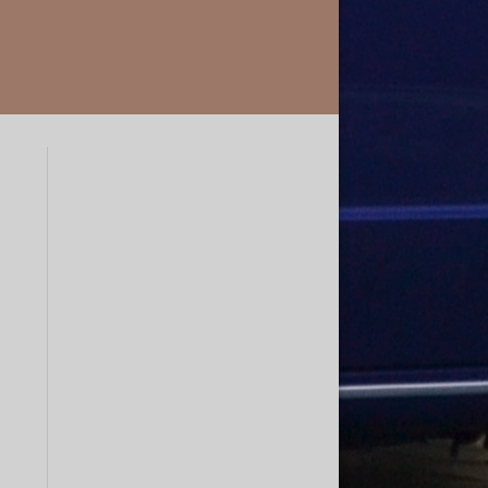
Endrohre
Ascona C
Fächerkrümmer
Astra
Ladeluftkühler
Calibra
Corsa
Insignia
Kadett
Manta A
Manta B
Omega
Opel GT
Rekord
Signum
Tigra
Vectra
Zafira A
Zafira B