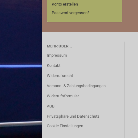
Konto erstellen
Passwort vergessen?
Downpipe
MEHR ÜBER...
.
Impressum
Kontakt
Edelstahl Auspuffanlagen
Widerrufsrecht
Versand- & Zahlungsbedingungen
Widerrufsformular
AGB
Privatsphäre und Datenschutz
Cookie Einstellungen