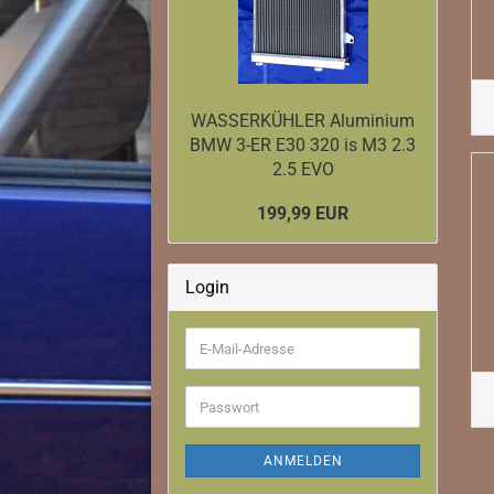
Downpipe
Ladeluftkühler
WASSERKÜHLER Aluminium
BMW 3-ER E30 320 is M3 2.3
2.5 EVO
199,99 EUR
Login
E-
Mail-
Adresse
Passwort
ANMELDEN
Downpipe
Ladeluftkühler