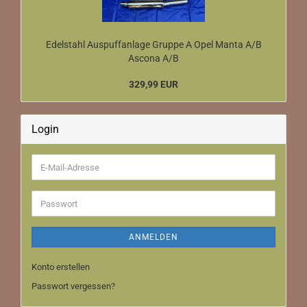
Edelstahl Auspuffanlage Gruppe A Opel Manta A/B
Ascona A/B
329,99 EUR
Login
E-
Mail-
Adresse
Passwort
ANMELDEN
Konto erstellen
Passwort vergessen?