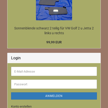
Sonnenblende schwarz 2 teilig für VW Golf 2 u Jetta 2
links u rechts
99,99 EUR
Login
E-
Mail-
Adresse
Passwort
ANMELDEN
Konto erstellen