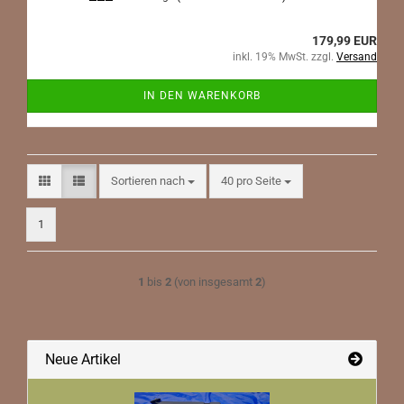
179,99 EUR
inkl. 19% MwSt. zzgl.
Versand
IN DEN WARENKORB
Sortieren nach
pro Seite
Sortieren nach
40 pro Seite
1
1
bis
2
(von insgesamt
2
)
Neue Artikel