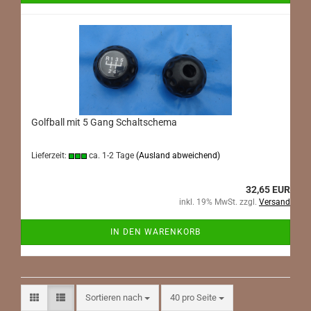
Golfball mit 5 Gang Schaltschema
Lieferzeit:
ca. 1-2 Tage
(Ausland abweichend)
32,65 EUR
inkl. 19% MwSt. zzgl.
Versand
IN DEN WARENKORB
Sortieren nach
pro Seite
Sortieren nach
40 pro Seite