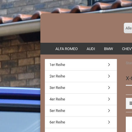
Alle
ALFA ROMEO
AUDI
BMW
CHEV
Star
1er Reihe
Auspuffadapter/ Zubehör
2er Reihe
X-
Endrohre
3er Reihe
Fächerkrümmer
Fahrwerke/ Domstreben
4er Reihe
Rennkat
5er Reihe
6er Reihe