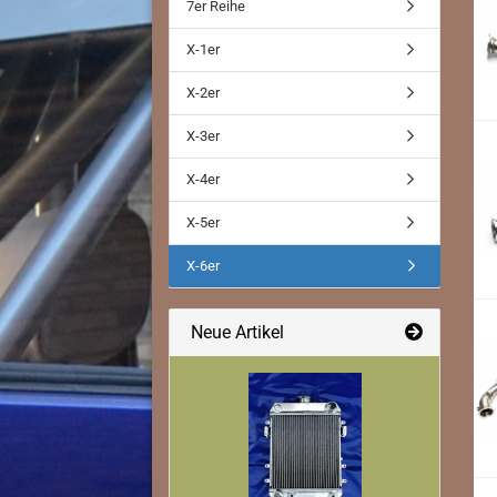
Downpipe
7er Reihe
Ladeluftkühler
X-1er
X-2er
X-3er
X-4er
X-5er
X-6er
Neue Artikel
Downpipe
Ladeluftkühler