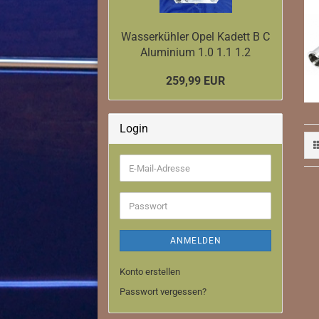
Wasserkühler Opel Kadett B C
Aluminium 1.0 1.1 1.2
259,99 EUR
Downpipe
Login
Edelstahl Auspuffanlagen
E-
Mail-
Adresse
Passwort
ANMELDEN
Konto erstellen
Passwort vergessen?