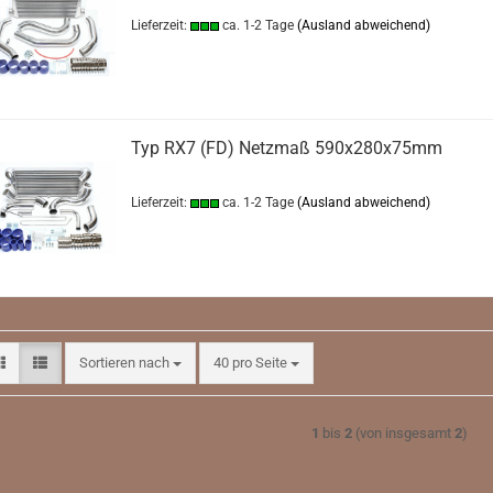
3 Zoll-Anlagen (76 mm) + Zubehör
Auspuffadapter/ Zubehör
X-3er
Lieferzeit:
ca. 1-2 Tage
(Ausland abweichend)
Auspuffadapter/ Zubehör
Downpipe / Turbokrümmer
X-4er
Downpipe
Edelstahl Auspuffanlage o
Gutachten
X-5er
Edelstahl Anlage mit E Nr
Edelstahl Gr A Anlagen mit
X-6er
Edelstahl Auspuffanlagen ohne
Gutachten
Endrohre
Typ RX7 (FD) Netzmaß 590x280x75mm
Endrohre
Fahrwerk/Gewindefahrwe
Fächerkrümmer / Turbokrümmer
Ladeluftkühler
+Zubehör
Lieferzeit:
ca. 1-2 Tage
(Ausland abweichend)
Rennkat
1er Reihe
Fahrwerke
Sportendschalldämpfer m
2er Reihe
Ladeluftkühler
Tüv
3er Reihe
Rennkat
4er Reihe
Sportendschalldämpfer m EG bzw
5er Reihe
Tüv
6er Reihe
Stahl Auspuffanlagen
Sortieren nach
pro Seite
Sortieren nach
40 pro Seite
7er Reihe
X1er
Z4
1
bis
2
(von insgesamt
2
)
Downpipe / Turbokrümmer
Downpipe
Edelstahl Auspuffanlage