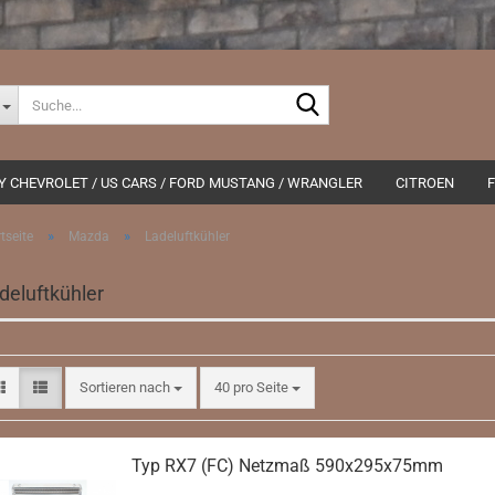
Suche...
Y CHEVROLET / US CARS / FORD MUSTANG / WRANGLER
CITROEN
»
»
tseite
Mazda
Ladeluftkühler
Edelstahl Auspuffanlagen
1er Reihe
Edelstahl Auspuffanlagen
W
deluftkühler
Lenkrad / Spucknapf und Zubehör
2er Reihe
Ladeluftkühler
BMW E10 1502 1
Wasserkühler
3er Reihe
Wasserkühler
E36
4er Reihe
E46
5er Reihe
Sortieren nach
pro Seite
E85
Sortieren nach
40 pro Seite
6er Reihe
E90 und E91
Endrohre
E
7er Reihe
Fächerkrümmer
F
Typ RX7 (FC) Netzmaß 590x295x75mm
X-1er
L
X-2er