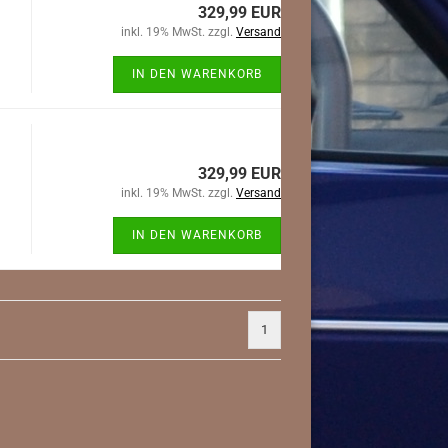
329,99 EUR
inkl. 19% MwSt. zzgl.
Versand
hne
IN DEN WARENKORB
 ABE
rk
329,99 EUR
inkl. 19% MwSt. zzgl.
Versand
Mini anzeigen
Mitsubishi anze
 EG bzw
Downpipe
Fächerkrümmer
IN DEN WARENKORB
Fächerkrümmer
Ladeluftkühler
Ladeluftkühler
Wasserkühler
1
NISSAN anzeigen
OPEL anzeigen
Auspuffadapter/ Zubehör
Ascona A
Downpipe
Ascona B