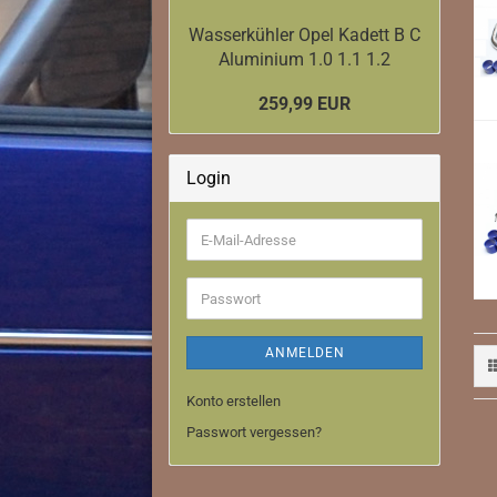
Downpipe
Ladeluftkühler
Wasserkühler Opel Kadett B C
Aluminium 1.0 1.1 1.2
259,99 EUR
Login
E-
Mail-
Adresse
Passwort
ANMELDEN
Konto erstellen
Passwort vergessen?
Downpipe
Ladeluftkühler