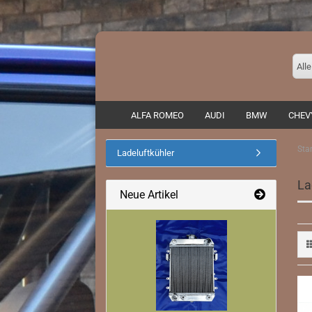
Alle
ALFA ROMEO
AUDI
BMW
CHEV
Star
Ladeluftkühler
Auspuffadapter/ Zubehör
La
Endrohre
Neue Artikel
Fächerkrümmer
Fahrwerke/ Domstreben
Rennkat