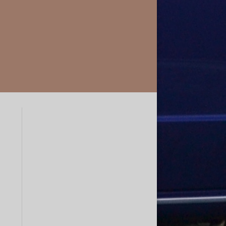
Endrohre
Ascona C
Fächerkrümmer
Astra
Ladeluftkühler
Calibra
Corsa
Insignia
Kadett
Manta A
Manta B
Omega
Opel GT
Rekord
Signum
Tigra
Vectra
Zafira A
Zafira B