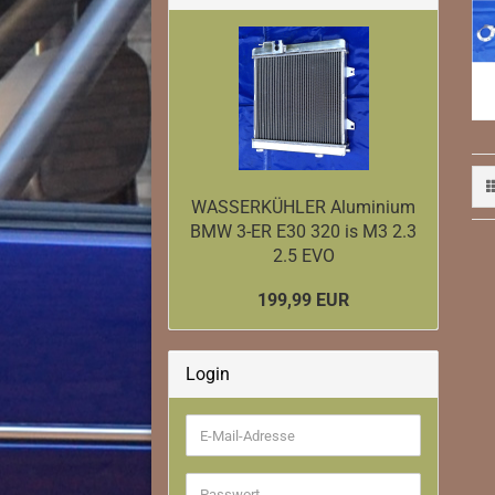
Downpipe
Ladeluftkühler
WASSERKÜHLER Aluminium
BMW 3-ER E30 320 is M3 2.3
2.5 EVO
199,99 EUR
Login
E-
Mail-
Downpipe
Adresse
Ladeluftkühler
Passwort