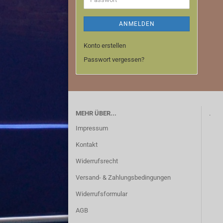
ANMELDEN
Konto erstellen
Downpipe
Passwort vergessen?
Edelstahl Auspuffanlagen
MEHR ÜBER...
.
Impressum
Kontakt
Widerrufsrecht
Versand- & Zahlungsbedingungen
Widerrufsformular
AGB