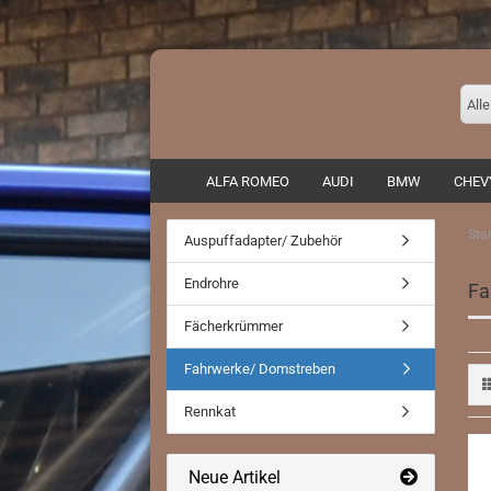
Alle
ALFA ROMEO
AUDI
BMW
CHEV
Star
Auspuffadapter/ Zubehör
Auspuffadapter/ Zubehör
Endrohre
Fa
Endrohre
Fächerkrümmer
Fächerkrümmer
Fahrwerke/ Domstreben
Fahrwerke/ Domstreben
Rennkat
Rennkat
Neue Artikel