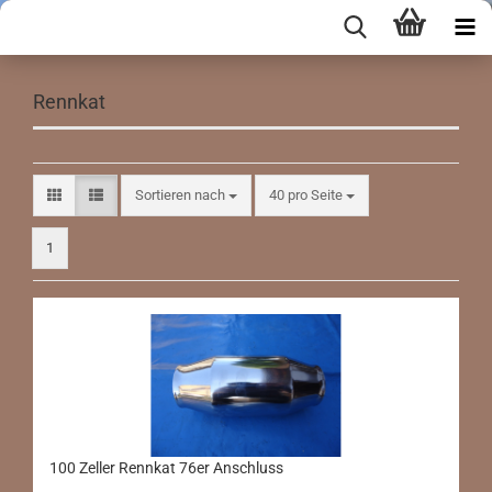
Rennkat
Sortieren nach
pro Seite
Sortieren nach
40 pro Seite
1
100 Zeller Rennkat 76er Anschluss